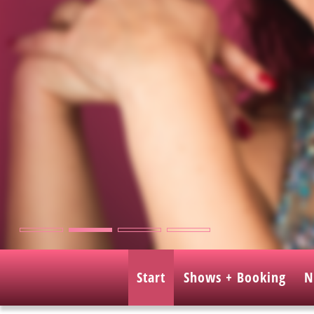
Start
Shows + Booking
N