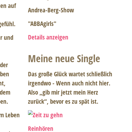
en auf
Andrea-Berg-Show
"ABBAgirls"
efühl.
Details anzeigen
er und
Meine neue Single
der
Eben
Das große Glück wartet schließlich
ht,
irgendwo - Wenn auch nicht hier.
tzdem
Also „gib mir jetzt mein Herz
ben.
zurück“, bevor es zu spät ist.
am Leben
Reinhören